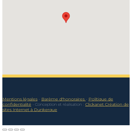
Mentions légales
-
Barème d'honoraires
-
Politique de
confidentialité
- Conception et réalisation :
Clickanet Création de
sites Internet à Dunkerque