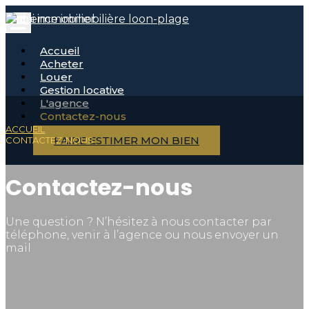
Sellci immobilier
Accueil
Acheter
Louer
Gestion locative
L'agence
Contactez-nous
ACCUEIL
FAIRE ESTIMER MON BIEN
CONTACTEZ-NOUS
Contactez-nous
Une question ? N’hésitez à nous contacter par
téléphone, venir à l’agence ou nous envoyer un
mail